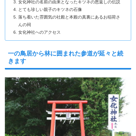
女化神社の名前の由来となったキツネの恩返しの伝説
とても珍しい親子のキツネの石像
落ち着いた雰囲気の社殿と本殿の真裏にあるお稲荷さ
んの祠
女化神社へのアクセス
一の鳥居から林に囲まれた参道が延々と続
きます