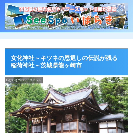
女化神社～キツネの恩返しの伝説が残る
稲荷神社～茨城県龍ヶ崎市
いばらきのパワースポット